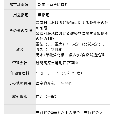
都市計画法
都市計画法区域外
用途指定
無指定
嬬恋村における建築物に関する条例その他
の制限
その他の制限
泉郷別荘地における建築物に関する条例そ
の他の制限
電気（東京電力）/ 水道（公営水道）/
施設
ガス（戸別PLG）
汚水/単独浄化槽 雑排水/自然浸透処理
管理会社
浅間高原土地別荘管理㈱
年間管理料
年間89,639円（令和7年度）
その他の費用
固定資産税 16200円
取引形態
仲介（一般）
売買代金800万以上の場合 売買代金×