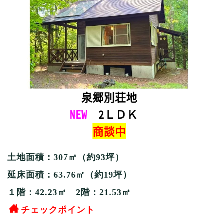
泉郷別荘地
NEW
2ＬＤＫ
商談中
土地面積：307
㎡（約93坪）
延床面積：63.76㎡（約19坪）
１階：42.23㎡ 2階：21.53㎡
チェックポイント