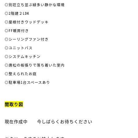
◎別荘立ち並ぶ緑多い静かな環境
◎2階建２LDK
◎屋根付きウッドデッキ
◎FF暖房付き
◎シーリングファン付き
◎ユニットバス
◎システムキッチン
◎唐松の板張りで落ち着いた室内
◎整えられたお庭
◎駐車場1台スペースあり
間取り図
現在作成中 今しばらくお待ちください