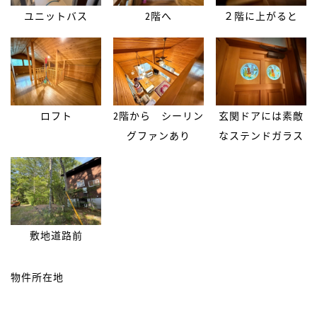
ユニットバス
2階へ
２階に上がると
ロフト
2階から シーリン
玄関ドアには素敵
グファンあり
なステンドガラス
敷地道路前
物件所在地