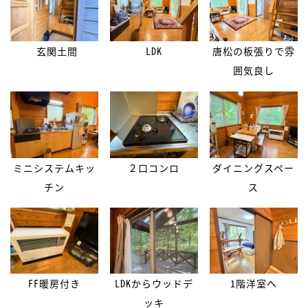
玄関土間
LDK
唐松の板張りで雰
囲気良し
ミニシステムキッ
２口コンロ
ダイニングスペー
チン
ス
FF暖房付き
LDKからウッドデ
1階洋室へ
ッキ