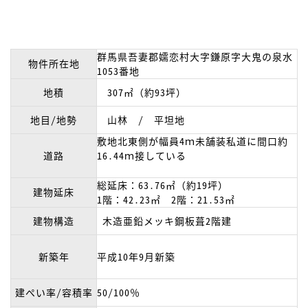
群馬県吾妻郡嬬恋村大字鎌原字大鬼の泉水
物件所在地
1053番地
地積
307㎡（約93坪）
地目/地勢
山林 / 平坦地
敷地北東側が幅員4ｍ未舗装私道に間口約
道路
16.44ｍ接している
総延床：63.76㎡（約19坪）
建物延床
1階：42.23㎡ 2階：21.53㎡
建物構造
木造亜鉛メッキ鋼板葺2階建
新築年
平成10年9月新築
建ぺい率/容積率
50/100％