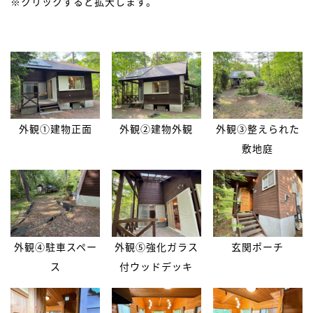
※クリックすると拡大します。
外観①建物正面
外観②建物外観
外観③整えられた
敷地庭
外観④駐車スペー
外観⑤強化ガラス
玄関ポーチ
ス
付ウッドデッキ