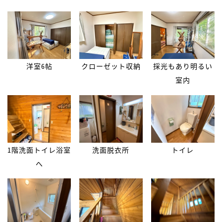
洋室6帖
クローゼット収納
採光もあり明るい
室内
1階洗面トイレ浴室
洗面脱衣所
トイレ
へ